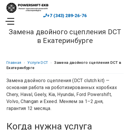
Skip
to
+7 (343) 289-26-76
content
Замена двойного сцепления DCT
в Екатеринбурге
Главная
›
Услуги DCT
›
Замена двойного сцепления DCT в
Екатеринбурге
Замена двойного сцепления (DCT clutch kit) —
основная работа на роботизированных коробках
Chery, Haval, Geely, Kia, Hyundai, Ford Powershift,
Volvo, Changan и Exeed. Меняем за 1–2 дня,
гарантия 12 месяца.
Когда нужна услуга