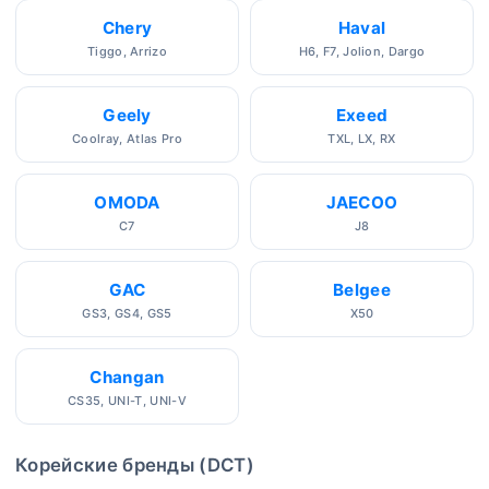
Chery
Haval
Tiggo, Arrizo
H6, F7, Jolion, Dargo
Geely
Exeed
Coolray, Atlas Pro
TXL, LX, RX
OMODA
JAECOO
C7
J8
GAC
Belgee
GS3, GS4, GS5
X50
Changan
CS35, UNI-T, UNI-V
Корейские бренды (DCT)