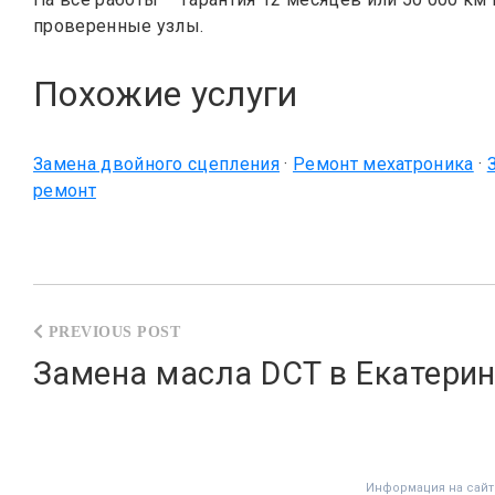
проверенные узлы.
Похожие услуги
Замена двойного сцепления
·
Ремонт мехатроника
·
ремонт
Навигация
по
Замена масла DCT в Екатерин
записям
Информация на сайт