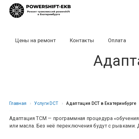
Skip
to
content
Цены на ремонт
Контакты
Оплата
Адапт
Главная
›
Услуги DCT
›
Адаптация DCT в Екатеринбурге
Адаптация TCM — программная процедура «обучения
или масла. Без неё переключения будут с рывками.