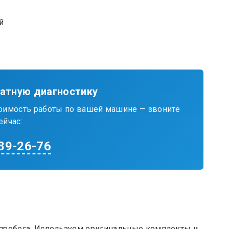
й
латную диагностику
тоимость работы по вашей машине — звоните
ейчас:
289-26-76
м пробега. Используем оригинальные комплекты и