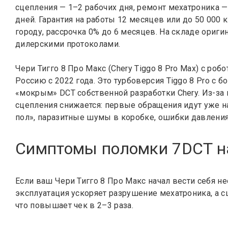
сцепления — 1–2 рабочих дня, ремонт мехатроника —
дней. Гарантия на работы 12 месяцев или до 50 000 
городу, рассрочка 0% до 6 месяцев. На складе ориги
дилерскими протоколами.
Чери Тигго 8 Про Макс (Chery Tiggo 8 Pro Max) с ро
Россию с 2022 года. Это турбоверсия Tiggo 8 Pro с
«мокрым» DCT собственной разработки Chery. Из-з
сцепления снижается: первые обращения идут уже на
пол», паразитные шумы в коробке, ошибки давления
Симптомы поломки 7DCT на
Если ваш Чери Тигго 8 Про Макс начал вести себя 
эксплуатация ускоряет разрушение мехатроника, а с
что повышает чек в 2–3 раза.