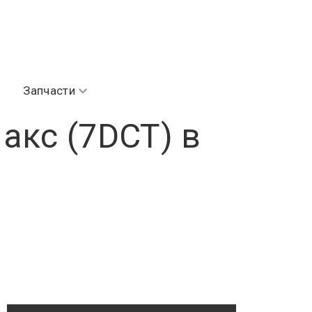
Запчасти
акс (7DCT) в