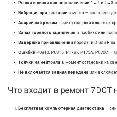
Рывки и пинки при переключении
1→2 и 2→3 п
Вибрация при трогании
с места — изношено дв
Аварийный режим
: горит «гаечный ключ» на п
Запах горелого сцепления
в пробках или посл
Задержка при включении
передачи D или R на
Ошибки
P0810, P0815, P17BF, P175A, P070C — 
Толчки на нейтрали
в момент остановки на св
Не включается задняя передача
или включает
Что входит в ремонт 7DCT 
Бесплатная компьютерная диагностика
— сни