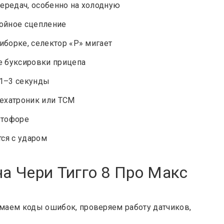
ередач, особенно на холодную
ойное сцепление
риборке, селектор «P» мигает
е буксировки прицепа
 1–3 секунды
мехатроник или TCM
етофоре
ся с ударом
на Чери Тигго 8 Про Макс
маем коды ошибок, проверяем работу датчиков,