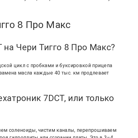
гго 8 Про Макс
 на Чери Тигго 8 Про Макс?
дской цикл с пробками и буксировкой прицепа
 замена масла каждые 40 тыс. км продлевает
хатроник 7DCT, или только
няем соленоиды, чистим каналы, перепрошиваем
роя гидроплиты или сгорании платы. Это в 3–4