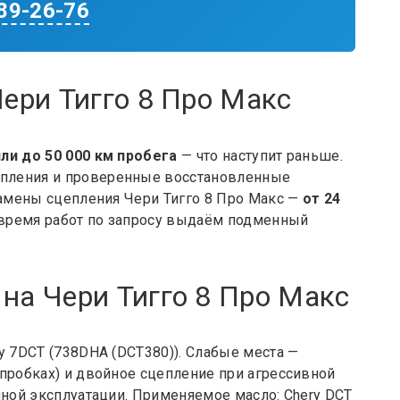
289-26-76
Чери Тигго 8 Про Макс
ли до 50 000 км пробега
— что наступит раньше.
пления и проверенные восстановленные
замены сцепления Чери Тигго 8 Про Макс —
от 24
а время работ по запросу выдаём подменный
на Чери Тигго 8 Про Макс
y 7DCT (738DHA (DCT380)). Слабые места —
 пробках) и двойное сцепление при агрессивной
йной эксплуатации. Применяемое масло: Chery DCT