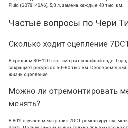
Fluid (G078140A6), 5,8 л, замена каждые 40 тыс. км.
Частые вопросы по Чери Ти
Сколько ходит сцепление 7DCT
В среднем 80–120 тыс. км при спокойной езде. Горо
сокращает ресурс до 60–80 тыс. км. Своевременная
жизнь сцепления.
Можно ли отремонтировать ме
менять?
В 80% случаев мехатроник 7DCT ремонтируется: ме
плату. Полная замена нужна только при выходе из ст